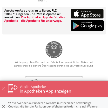
ApothekenApp gratis installieren, PLZ
"50827" eingeben und "Vitalis-Apotheke"
auswählen.
Die ApothekenApp der Vitalis-
Apotheke – die Apotheke für unterwegs.
Wir legen großen Wert auf den Schutz Ihrer persönlichen Daten und
garantieren die sichere Übertragung durch eine SSL-Verschlüsselung.
Vertrag widerrufen
Vitalis-Apotheke
in Apotheken App anzeigen
Wir verwenden auf unserer Website nur technisch notwendige
Impressum
Datenschutz
Nutzungsbedingungen
Cookies, die für die Funktion der Website erforderlich sind. Weitere